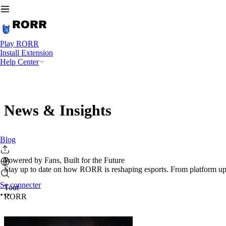
Play RORR
Install Extension
Help Center
News & Insights
Blog
Powered by Fans, Built for the Future
Stay up to date on how RORR is reshaping esports. From platform updat
Se connecter
Tout
RORR